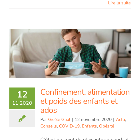
Lire la suite
Confinement, alimentation
12
et poids des enfants et
11 2020
ados
Par
Gisèle Gual
|
12 novembre 2020
|
Actu
,
Conseils
,
COVID-19
,
Enfants
,
Obésité
C'était un sujet de plaisanterie pendant