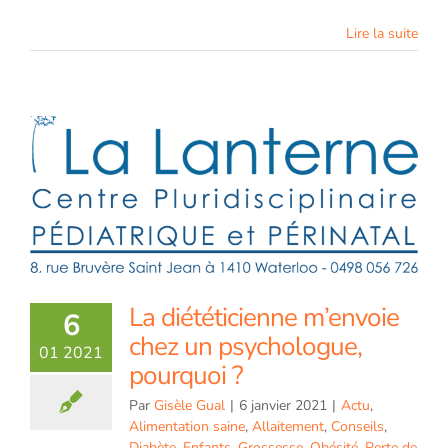
Lire la suite
La diététicienne m’envoie
6
chez un psychologue,
01 2021
pourquoi ?
Par
Gisèle Gual
|
6 janvier 2021
|
Actu
,
Alimentation saine
,
Allaitement
,
Conseils
,
Diabète
,
Enfants
,
Grossesse
,
Obésité
,
Perte de