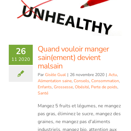
Quand vouloir manger
26
sain(ement) devient
11 2020
malsain
Par
Gisèle Gual
|
26 novembre 2020
|
Actu
,
Alimentation saine
,
Conseils
,
Consommation
,
Enfants
,
Grossesse
,
Obésité
,
Perte de poids
,
Santé
Mangez 5 fruits et légumes, ne mangez
pas gras, éliminez le sucre, mangez des
graines, ne mangez pas d'aliments
industriels, mangez bio, attention aux